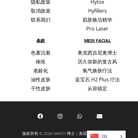
隐私政策
Hytox
取消政策
Hyfillers
联系我们
肌肤焕活精华
Pro Laser
条款
MEDI FACIAL
色素沉着
奥克西吉尼奥博士
痤疮
历久弥新的复古风
老龄化
氢气焕肤疗法
油性皮肤
蓝宝石 H2 Plus 疗法
干性皮肤
从容镇定
版权所有 © 2026 HAACH 博士 | 美容与护肤领域的专家
ZH