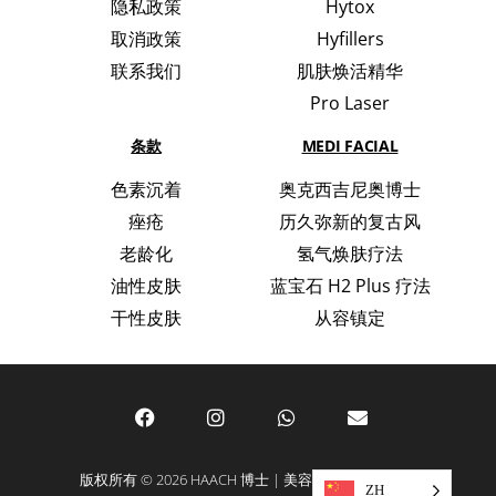
隐私政策
Hytox
取消政策
Hyfillers
联系我们
肌肤焕活精华
Pro Laser
条款
MEDI FACIAL
色素沉着
奥克西吉尼奥博士
痤疮
历久弥新的复古风
老龄化
氢气焕肤疗法
油性皮肤
蓝宝石 H2 Plus 疗法
干性皮肤
从容镇定
版权所有 © 2026 HAACH 博士 | 美容与护肤领域的专家
ZH