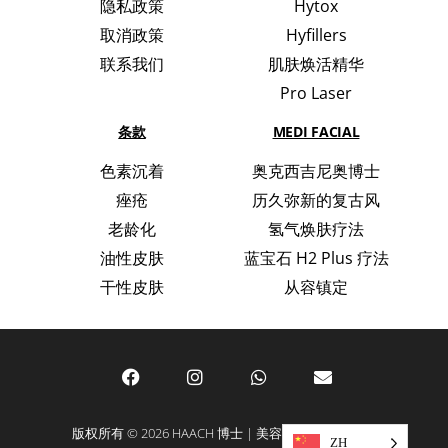
隐私政策
Hytox
取消政策
Hyfillers
联系我们
肌肤焕活精华
Pro Laser
条款
MEDI FACIAL
色素沉着
奥克西吉尼奥博士
痤疮
历久弥新的复古风
老龄化
氢气焕肤疗法
油性皮肤
蓝宝石 H2 Plus 疗法
干性皮肤
从容镇定
版权所有 © 2026 HAACH 博士 | 美容与护肤领域的专家
ZH