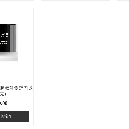
L 焕肤进阶修护面膜
0克）
9.00
入购物车