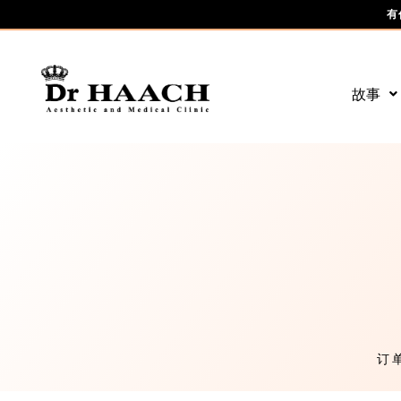
有
故事
订