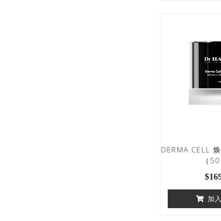
DERMA CEL
（5
$
16
加