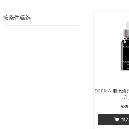
按条件筛选
DERMA 细胞
升
$
89
加